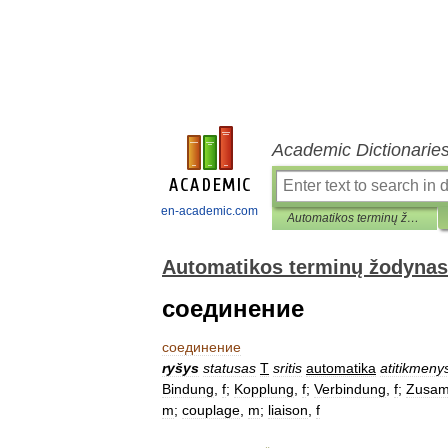
Academic Dictionarie
en-academic.com
Automatikos terminų žodynas
Automatikos terminų žodynas
соединение
соединение
ryšys
statusas
T
sritis
automatika
atitikmeny
Bindung
,
f
;
Kopplung
,
f
;
Verbindung
,
f
;
Zusa
m
;
couplage
,
m
;
liaison
,
f