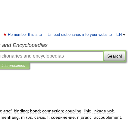
Remember this site
Embed dictionaries into your website
EN
s and Encyclopedias
Search!
Interpretations
s
:
angl
.
binding
;
bond
;
connection
;
coupling
;
link
;
linkage
vok
.
mmenhang
,
m
rus
.
связь
,
f
;
соединение
,
n
pranc
.
accouplement
,