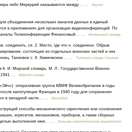
енера либо Меркурий оказываются между… …
Научно-
ля объединения нескольких каналов данных в единый
ется в приложениях для организации видеоконференций. По
кие каналы Телеконференции Финансовый… …
Финансовый словарь
. соединить, ся. 2. Место, где что н. соединено. Обрыв
мирование, состоящее из отдельных воинских частей и нек
диниц. Танковое с. 4. Химическое… …
Толковый словарь Ожегова
К. И. Морской словарь. М. Л.: Государственное Военно
, 1941 …
Морской словарь
я «Эйч») оперативная группа КВМФ Великобритании в годы
после капитуляции Франции в 1940 году для сохранения
 сил в западной части… …
Википедия
онструкций способы механического скрепления или сочленения
машин, агрегатов, механизмов, приборов, а также сборных
 с целью выполнения ими… …
Большая политехническая энциклопедия