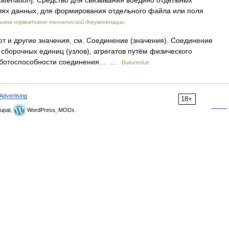
atenation]: Средство для связывания воедино отдельных
лях данных, для формирования отдельного файла или поля
минов нормативно-технической документации
т и другие значения, см. Соединение (значения). Соединение
 сборочных единиц (узлов), агрегатов путём физического
работоспособности соединения… …
Википедия
Advertising
18+
upal,
WordPress, MODx.