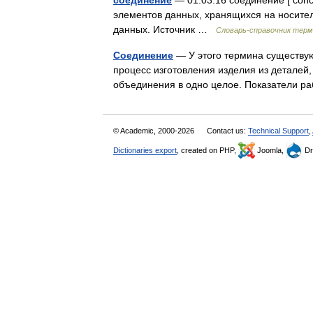
соединение
— 01.03.16 соединение [ conc
элементов данных, хранящихся на носите
данных. Источник …
Словарь-справочник тер
Соединение
— У этого термина существую
процесс изготовления изделия из деталей,
объединения в одно целое. Показатели 
© Academic, 2000-2026
Contact us:
Technical Support
,
Dictionaries export
, created on PHP,
Joomla,
Dr