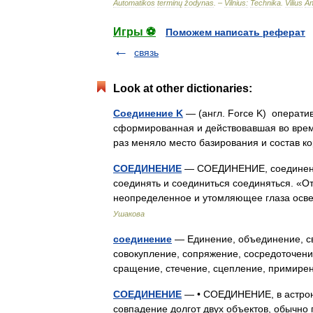
Automatikos
terminų
žodynas
. –
Vilnius:
Technika
.
Vilius
An
Игры ⚽
Поможем написать реферат
связь
Look at other dictionaries:
Соединение K
— (англ. Force K) операти
сформированная и действовавшая во врем
раз меняло место базирования и состав
СОЕДИНЕНИЕ
— СОЕДИНЕНИЕ, соединения, 
соединять и соединиться соединяться. «О
неопределенное и утомляющее глаза ос
Ушакова
соединение
— Единение, объединение, св
совокупление, сопряжение, сосредоточение
сращение, стечение, сцепление, примире
СОЕДИНЕНИЕ
— • СОЕДИНЕНИЕ, в астрон
совпадение долгот двух объектов, обычно 