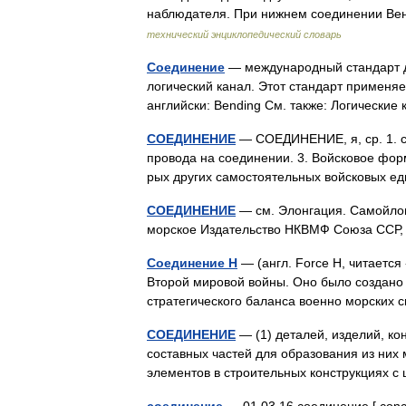
наблюдателя. При нижнем соединении В
технический энциклопедический словарь
Соединение
— международный стандарт д
логический канал. Этот стандарт применя
английски: Bending См. также: Логичес
СОЕДИНЕНИЕ
— СОЕДИНЕНИЕ, я, ср. 1. см
провода на соединении. 3. Войсковое фор
рых других самостоятельных войсковых е
СОЕДИНЕНИЕ
— см. Элонгация. Самойлов 
морское Издательство НКВМФ Союза ССР
Соединение H
— (англ. Force H, читаетс
Второй мировой войны. Оно было создано 
стратегического баланса военно морских
СОЕДИНЕНИЕ
— (1) деталей, изделий, к
составных частей для образования из них 
элементов в строительных конструкциях