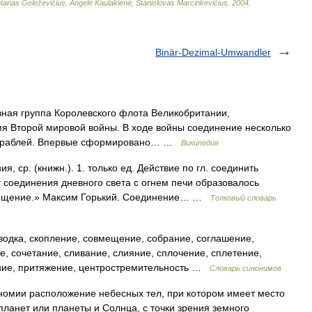
tanas
Geleževičius
,
Angelė
Kaulakienė
,
Stanislovas
Marcinkevičius
.
2004
.
Binär-Dezimal-Umwandler
вная группа Королевского флота Великобритании,
я Второй мировой войны. В ходе войны соединение несколько
 кораблей. Впервые сформировано… …
Википедия
ср. (книжн.). 1. только ед. Действие по гл. соединить
т соединения дневного света с огнем печи образовалось
вещение.» Максим Горький. Соединение… …
Толковый словарь
одка, скопление, совмещение, собрание, соглашение,
, сочетание, сливание, слияние, сплочение, сплетение,
ние, притяжение, центростремительность …
Словарь синонимов
омии расположение небесных тел, при котором имеет место
планет или планеты и Солнца, с точки зрения земного